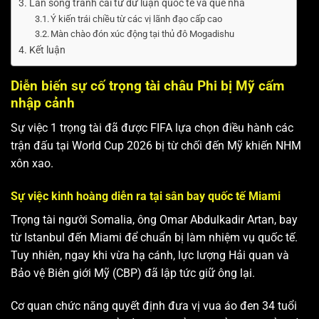
Làn sóng tranh cãi từ dư luận quốc tế và quê nhà
Ý kiến trái chiều từ các vị lãnh đạo cấp cao
Màn chào đón xúc động tại thủ đô Mogadishu
Kết luận
Diễn biến sự cố trọng tài châu Phi bị Mỹ cấm
nhập cảnh
Sự việc 1 trọng tài đã được FIFA lựa chọn điều hành các
trận đấu tại World Cup 2026 bị từ chối đến Mỹ khiến NHM
xôn xao.
Sự việc kinh hoàng diễn ra tại sân bay quốc tế Miami
Trọng tài người Somalia, ông Omar Abdulkadir Artan, bay
từ Istanbul đến Miami để chuẩn bị làm nhiệm vụ quốc tế.
Tuy nhiên, ngay khi vừa hạ cánh, lực lượng Hải quan và
Bảo vệ Biên giới Mỹ (CBP) đã lập tức giữ ông lại.
Cơ quan chức năng quyết định đưa vị vua áo đen 34 tuổi