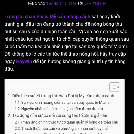
ĐĂNG VÀO
THÁNG 6 11, 2026
BỞI
LÂM TUỆ NHI
Trọng tài châu Phi bị Mỹ cấm nhập cảnh
sát ngày khởi
tranh giải đấu lớn đang trở thành chủ đề nóng bỏng thu
hút sự chú ý của dư luận toàn cầu. Vị vua áo đen xuất sắc
nhất châu lục bất ngờ bị từ chối cấp quyền thông quan sau
cuộc thẩm tra kéo dài nhiều giờ tại sân bay quốc tế Miami.
Để không bỏ lỡ các tin tức thể thao nóng hổi, hãy truy cập
ngay
Haywin
để tận hưởng không gian giải trí uy tín hàng
đầu.
Table of Contents
Diễn biến sự cố trọng tài châu Phi bị Mỹ cấm nhập cảnh
Sự việc kinh hoàng diễn ra tại sân bay quốc tế Miami
Nguyên nhân cốt lõi khiến lệnh cấm được đưa ra
Tác động của sự cố đối với công tác tổ chức giải đấu
Phản ứng chính thức từ cơ quan quản lý bóng đá toàn cầu
Thách thức hậu cần và phương án nhân sự thay thế