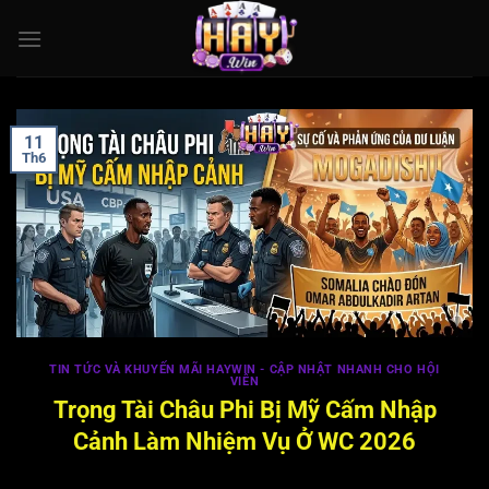
Bỏ
qua
nội
dung
11
Th6
TIN TỨC VÀ KHUYẾN MÃI HAYWIN - CẬP NHẬT NHANH CHO HỘI
VIÊN
Trọng Tài Châu Phi Bị Mỹ Cấm Nhập
Cảnh Làm Nhiệm Vụ Ở WC 2026