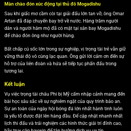
Màn chào đón xúc động tại thủ đô Mogadishu
Sau khi giấc mơ cầm còi tại giải đấu lớn tan vỡ, ông Omar
Artan đã đáp chuyến bay trở về nước. Hàng trăm người
dân và người hâm mộ đã có mặt tại sân bay Mogadishu
để chào đón ông như người hùng.
Bất chấp cú sốc lớn trong sự nghiệp, vị trọng tài trẻ vẫn giữ
vững thái độ vô cùng lạc quan. Ông gửi lời cảm ơn đến sự
hỗ trợ của liên đoàn và hứa sẽ tiếp tục phấn đấu trong
tương lai.
Kết luận
Vụ việc trọng tài châu Phi bị Mỹ cấm nhập cảnh mang đến
bài học sâu sắc về sự nghiêm ngặt của quy trình bảo an.
Sự an toàn của ngày hội bóng đá lớn nhất hành tinh luôn
là yếu tố được đặt lên hàng đầu. Để cập nhật nhanh nhất
lịch thi đấu và trải nghiệm các hình thức giải trí đỉnh cao,
hãy truy cập haywin để tận hưởng dịch vụ uy tín.