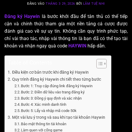
ĐĂNG VÀO
THÁNG 3 29, 2026
BỞI
LÂM TUỆ NHI
Đăng ký Haywin
là bước khởi đầu để tân thủ có thể tiếp
cận và chính thức tham gia một nền tảng cá cược được
đánh giá cao về sự uy tín. Không cần quy trình phức tạp,
chỉ vài thao tác, nhập vài thông tin là bạn đã có thể tạo tài
khoản và nhận ngay quà code
HAYWIN
hấp dẫn.
Table of Contents
Điều kiện cơ bản trước khi đăng ký Haywin
Quy trình đăng ký Haywin chi tiết theo từng bước
Bước 1: Truy cập đúng link đăng ký Haywin
Bước 2: Điền dữ liệu vào trang đăng ký
Bước 3: Đồng ý quy định và xác nhận
Bước 4: Xác minh danh tính
Bước 5: Lấy và nhập mã code 50k
Một vài lưu ý trong và sau khi tạo tài khoản Haywin
Bảo mật thông tin tài khoản
Làm quen với cổng game