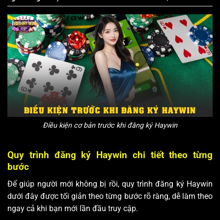
Điều kiện cơ bản trước khi đăng ký Haywin
Quy trình đăng ký Haywin chi tiết theo từng
bước
Để giúp người mới không bị rồi, quy trình đăng ký Haywin
dưới đây được tối giản theo từng bước rõ ràng, dễ làm theo
ngay cả khi bạn mới lần đầu truy cập.