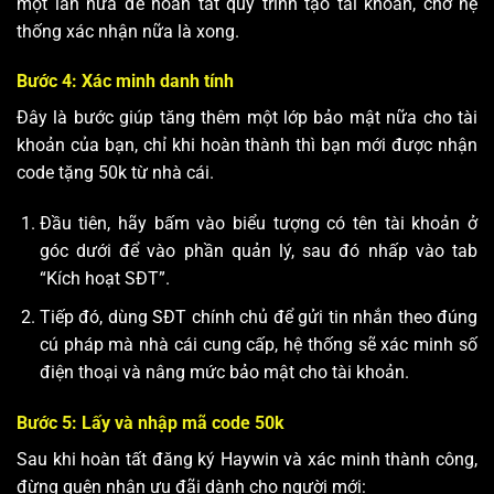
một lần nữa để hoàn tất quy trình tạo tài khoản, chờ hệ
thống xác nhận nữa là xong.
Bước 4: Xác minh danh tính
Đây là bước giúp tăng thêm một lớp bảo mật nữa cho tài
khoản của bạn, chỉ khi hoàn thành thì bạn mới được nhận
code tặng 50k từ nhà cái.
Đầu tiên, hãy bấm vào biểu tượng có tên tài khoản ở
góc dưới để vào phần quản lý, sau đó nhấp vào tab
“Kích hoạt SĐT”.
Tiếp đó, dùng SĐT chính chủ để gửi tin nhắn theo đúng
cú pháp mà nhà cái cung cấp, hệ thống sẽ xác minh số
điện thoại và nâng mức bảo mật cho tài khoản.
Bước 5: Lấy và nhập mã code 50k
Sau khi hoàn tất đăng ký Haywin và xác minh thành công,
đừng quên nhận ưu đãi dành cho người mới: