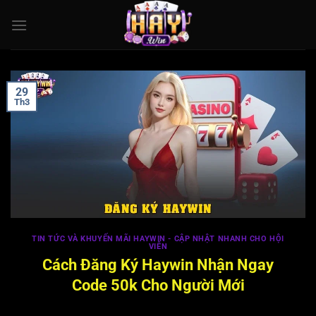
Bỏ
qua
nội
dung
29
Th3
TIN TỨC VÀ KHUYẾN MÃI HAYWIN - CẬP NHẬT NHANH CHO HỘI
VIÊN
Cách Đăng Ký Haywin Nhận Ngay
Code 50k Cho Người Mới