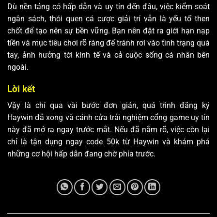
Dù nền tảng có hấp dẫn và uy tín đến đâu, việc kiểm soát
ngân sách, thói quen cá cược giải trí vẫn là yếu tố then
chốt để tạo nên sự bền vững. Bạn nên đặt ra giới hạn nạp
tiền và mục tiêu chơi rõ ràng để tránh rơi vào tình trạng quá
tay, ảnh hưởng tới kinh tế và cả cuộc sống cá nhân bên
ngoài.
Lời kết
Vậy là chỉ qua vài bước đơn giản, quá trình đăng ký
Haywin đã xong và cánh cửa trải nghiệm cổng game uy tín
này đã mở ra ngay trước mắt. Nếu đã nắm rõ, việc còn lại
chỉ là tận dụng ngay code 50k từ Haywin và khám phá
những cơ hội hấp dẫn đang chờ phía trước.