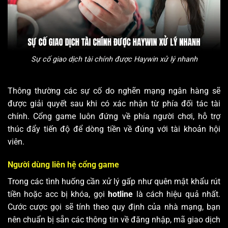
Sự cố giao dịch tài chính được Haywin xử lý nhanh
Thông thường các sự cố do nghẽn mạng ngân hàng sẽ
được giải quyết sau khi có xác nhận từ phía đối tác tài
chính. Cổng game luôn đứng về phía người chơi, hỗ trợ
thúc đẩy tiến độ để dòng tiền về đúng với tài khoản hội
viên.
Người dùng liên hệ cổng game
Trong các tình huống cần xử lý gấp như quên mật khẩu rút
tiền hoặc acc bị khóa, gọi
hotline
là cách hiệu quả nhất.
Cước cược gọi sẽ tính theo quy định của nhà mạng, bạn
nên chuẩn bị sẵn các thông tin về đăng nhập, mã giao dịch