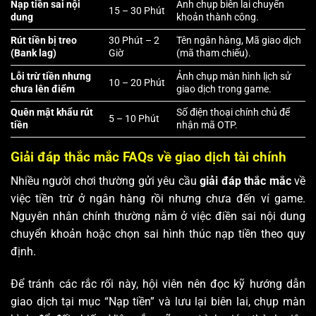
Nạp tiền sai nội
Ảnh chụp biên lai chuyển
15 – 30 Phút
dung
khoản thành công.
Rút tiền bị treo
30 Phút – 2
Tên ngân hàng, Mã giao dịch
(Bank lag)
Giờ
(mã tham chiếu).
Lỗi trừ tiền nhưng
Ảnh chụp màn hình lịch sử
10 – 20 Phút
chưa lên điểm
giao dịch trong game.
Quên mật khẩu rút
Số điện thoại chính chủ để
5 – 10 Phút
tiền
nhận mã OTP.
Giải đáp thắc mắc FAQs về giao dịch tài chính
Nhiều người chơi thường gửi yêu cầu
giải đáp thắc mắc
về
việc tiền trừ ở ngân hàng rồi nhưng chưa đến ví game.
Nguyên nhân chính thường nằm ở việc điền sai nội dung
chuyển khoản hoặc chọn sai hình thúc nạp tiền theo quy
định.
Để tránh các rắc rối này, hội viên nên đọc kỹ hướng dẫn
giao dịch tại mục “Nạp tiền” và lưu lại biên lai, chụp màn