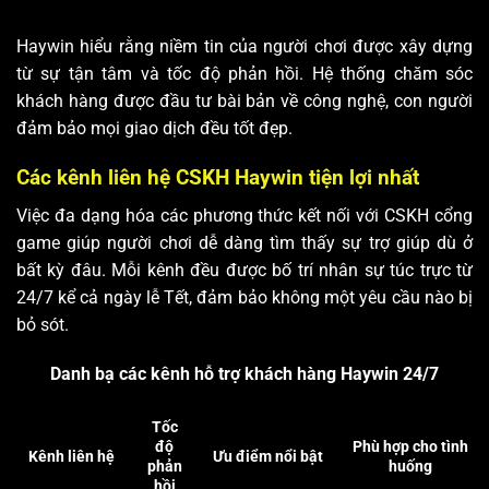
Haywin hiểu rằng niềm tin của người chơi được xây dựng
từ sự tận tâm và tốc độ phản hồi. Hệ thống chăm sóc
khách hàng được đầu tư bài bản về công nghệ, con người
đảm bảo mọi giao dịch đều tốt đẹp.
Các kênh liên hệ CSKH Haywin tiện lợi nhất
Việc đa dạng hóa các phương thức kết nối với CSKH cổng
game giúp người chơi dễ dàng tìm thấy sự trợ giúp dù ở
bất kỳ đâu. Mỗi kênh đều được bố trí nhân sự túc trực từ
24/7 kể cả ngày lễ Tết, đảm bảo không một yêu cầu nào bị
bỏ sót.
Danh bạ các kênh hỗ trợ khách hàng Haywin 24/7
Tốc
độ
Phù hợp cho tình
Kênh liên hệ
Ưu điểm nổi bật
phản
huống
hồi