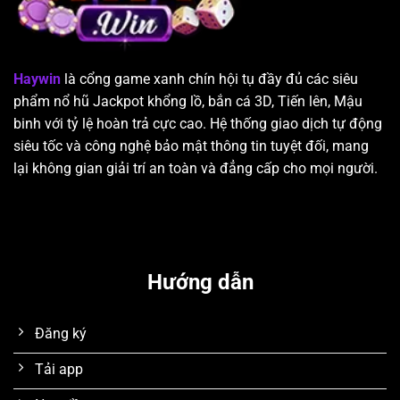
Haywin
là cổng game xanh chín hội tụ đầy đủ các siêu
phẩm nổ hũ Jackpot khổng lồ, bắn cá 3D, Tiến lên, Mậu
binh với tỷ lệ hoàn trả cực cao. Hệ thống giao dịch tự động
siêu tốc và công nghệ bảo mật thông tin tuyệt đối, mang
lại không gian giải trí an toàn và đẳng cấp cho mọi người.
Hướng dẫn
Đăng ký
Tải app