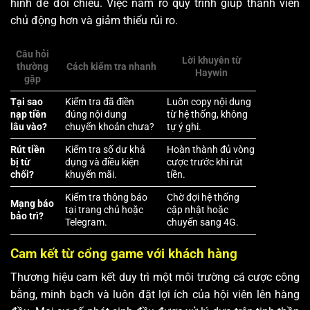
hình để đối chiếu. Việc nắm rõ quy trình giúp thành viên
chủ động hơn và giảm thiểu rủi ro.
Câu hỏi
Lời khuyên từ
thường
Cách kiểm tra nhanh
Haywin
gặp
Tại sao
Kiểm tra đã điền
Luôn copy nội dung
nạp tiền
đúng nội dung
từ hệ thống, không
lâu vào?
chuyển khoản chưa?
tự ý ghi.
Rút tiền
Kiểm tra số dư khả
Hoàn thành đủ vòng
bị từ
dụng và điều kiện
cược trước khi rút
chối?
khuyến mãi.
tiền.
Kiểm tra thông báo
Chờ đợi hệ thống
Mạng báo
tại trang chủ hoặc
cập nhật hoặc
bảo trì?
Telegram.
chuyển sang 4G.
Cam kết từ cổng game với khách hàng
Thương hiệu cam kết duy trì một môi trường cá cược công
bằng, minh bạch và luôn đặt lợi ích của hội viên lên hàng