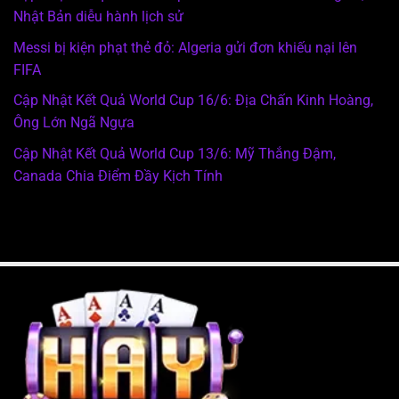
Nhật Bản diễu hành lịch sử
Messi bị kiện phạt thẻ đỏ: Algeria gửi đơn khiếu nại lên
FIFA
Cập Nhật Kết Quả World Cup 16/6: Địa Chấn Kinh Hoàng,
Ông Lớn Ngã Ngựa
Cập Nhật Kết Quả World Cup 13/6: Mỹ Thắng Đậm,
Canada Chia Điểm Đầy Kịch Tính