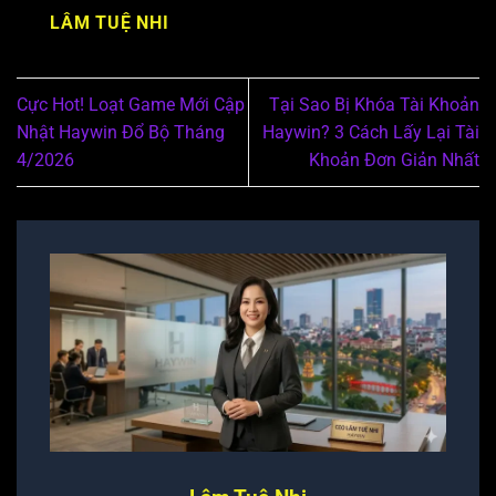
LÂM TUỆ NHI
Cực Hot! Loạt Game Mới Cập
Tại Sao Bị Khóa Tài Khoản
Nhật Haywin Đổ Bộ Tháng
Haywin? 3 Cách Lấy Lại Tài
4/2026
Khoản Đơn Giản Nhất