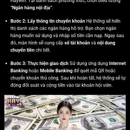
Haywin. Tại danh sách phương thức, chọn biểu tượng
“Ngân hàng nội địa”
.
Bước 2: Lấy thông tin chuyển khoản
Hệ thống sẽ hiển
thị danh sách các ngân hàng hỗ trợ. Bạn chọn ngân
hàng muốn sử dụng và nhập số tiền cần nạp. Ngay sau
đó, màn hình sẽ cung cấp
số tài khoản
và
nội dung
chuyển tiền
chi tiết.
Bước 3: Thực hiện giao dịch
Sử dụng ứng dụng
Internet
Banking
hoặc
Mobile Banking
để quét mã QR hoặc
chuyển khoản thủ công. Sau khi hoàn tất, hệ thống sẽ tự
động đối soát và cộng tiền vào tài khoản hội viên.