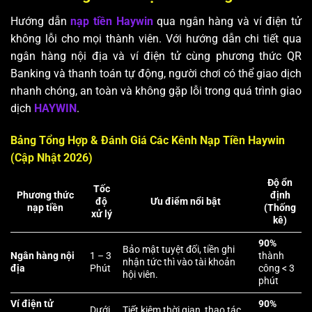
Hướng dẫn
nạp tiền Haywin
qua ngân hàng và ví điện tử
không lỗi cho mọi thành viên. Với hướng dẫn chi tiết qua
ngân hàng nội địa và ví điện tử cùng phương thức QR
Banking và thanh toán tự động, người chơi có thể giao dịch
nhanh chóng, an toàn và không gặp lỗi trong quá trình giao
dịch
HAYWIN
.
Bảng Tổng Hợp & Đánh Giá Các Kênh Nạp Tiền Haywin
(Cập Nhật 2026)
Độ ổn
Tốc
Phương thức
định
độ
Ưu điểm nổi bật
nạp tiền
(Thống
xử lý
kê)
90%
Bảo mật tuyệt đối, tiền ghi
Ngân hàng nội
1 – 3
thành
nhận tức thì vào tài khoản
địa
Phút
công < 3
hội viên.
phút
Ví điện tử
90%
Dưới
Tiết kiệm thời gian, thao tác