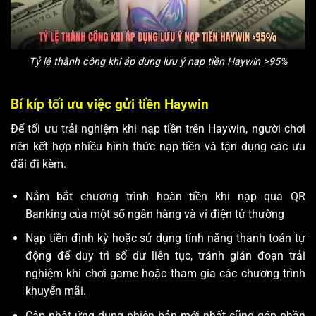
Tỷ lệ thành công khi áp dụng lưu ý nạp tiền Haywin >95%
Bí kíp tối ưu việc gửi tiền Haywin
Để tối ưu trải nghiệm khi nạp tiền trên Haywin, người chơi
nên kết hợp nhiều hình thức nạp tiền và tận dụng các ưu
đãi đi kèm.
Nắm bắt chương trình hoàn tiền khi nạp qua QR
Banking của một số ngân hàng và ví điện tử thường
Nạp tiền định kỳ hoặc sử dụng tính năng thanh toán tự
động để duy trì số dư liên tục, tránh gián đoạn trải
nghiệm khi chơi game hoặc tham gia các chương trình
khuyến mãi.
Cập nhật ứng dụng phiên bản mới nhất cũng góp phần