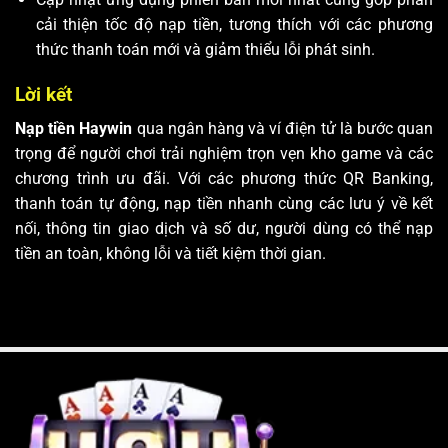
cải thiện tốc độ nạp tiền, tương thích với các phương
thức thanh toán mới và giảm thiểu lỗi phát sinh.
Lời kết
Nạp tiền Haywin
qua ngân hàng và ví điện tử là bước quan
trọng để người chơi trải nghiệm trọn vẹn kho game và các
chương trình ưu đãi. Với các phương thức QR Banking,
thanh toán tự động, nạp tiền nhanh cùng các lưu ý về kết
nối, thông tin giao dịch và số dư, người dùng có thể nạp
tiền an toàn, không lỗi và tiết kiệm thời gian.